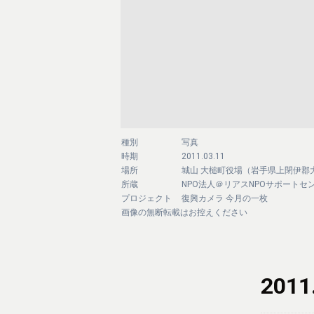
種別
写真
時期
2011.03.11
場所
城山 大槌町役場（岩手県上閉伊郡
所蔵
NPO法人＠リアスNPOサポートセ
プロジェクト
復興カメラ 今月の一枚
画像の無断転載はお控えください
2011