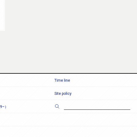
Time line
Site policy
9–）