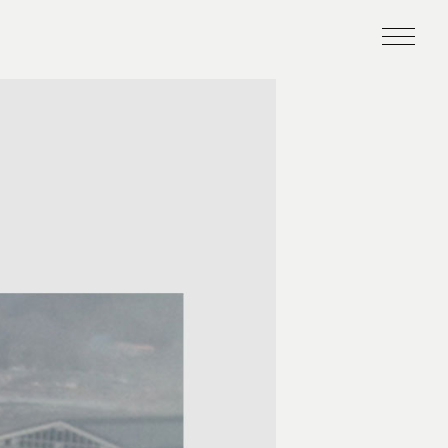
Time line
Site policy
9–）